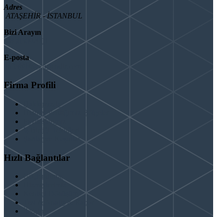
Adres
ATAŞEHİR - İSTANBUL
Bizi Arayın
08503092901
E-posta
info@binaguclendir.com
Firma Profili
Hakkımızda
Hizmet Verdiğimiz Bölgeler
Paydaşlarımız
İş Birliği Teklifleri
Şartlar ve Koşullar
Hızlı Bağlantılar
Güçlendirme
Hizmetlerimiz
Kentsel Dönüşüm
Test & Analiz & Rapor
İletişim