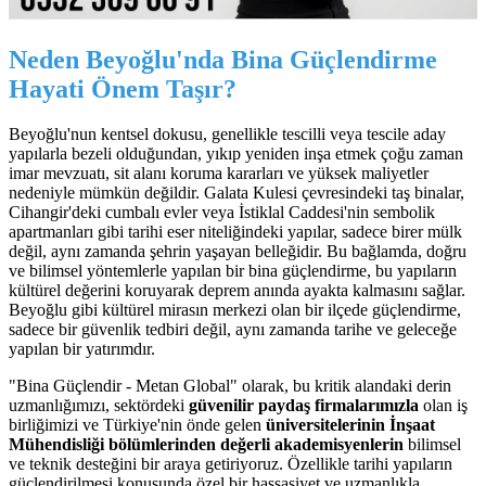
Neden Beyoğlu'nda Bina Güçlendirme
Hayati Önem Taşır?
Beyoğlu'nun kentsel dokusu, genellikle tescilli veya tescile aday
yapılarla bezeli olduğundan, yıkıp yeniden inşa etmek çoğu zaman
imar mevzuatı, sit alanı koruma kararları ve yüksek maliyetler
nedeniyle mümkün değildir. Galata Kulesi çevresindeki taş binalar,
Cihangir'deki cumbalı evler veya İstiklal Caddesi'nin sembolik
apartmanları gibi tarihi eser niteliğindeki yapılar, sadece birer mülk
değil, aynı zamanda şehrin yaşayan belleğidir. Bu bağlamda, doğru
ve bilimsel yöntemlerle yapılan bir bina güçlendirme, bu yapıların
kültürel değerini koruyarak deprem anında ayakta kalmasını sağlar.
Beyoğlu gibi kültürel mirasın merkezi olan bir ilçede güçlendirme,
sadece bir güvenlik tedbiri değil, aynı zamanda tarihe ve geleceğe
yapılan bir yatırımdır.
"Bina Güçlendir - Metan Global" olarak, bu kritik alandaki derin
uzmanlığımızı, sektördeki
güvenilir paydaş firmalarımızla
olan iş
birliğimizi ve Türkiye'nin önde gelen
üniversitelerinin İnşaat
Mühendisliği bölümlerinden değerli akademisyenlerin
bilimsel
ve teknik desteğini bir araya getiriyoruz. Özellikle tarihi yapıların
güçlendirilmesi konusunda özel bir hassasiyet ve uzmanlıkla,