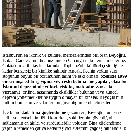
İstanbul'un en ikonik ve kültürel merkezlerinden biri olan
Beyoğlu
,
İstiklal Caddesi'nin dinamizminden Cihangir'in bohem atmosferine,
Galata'nın tarihi taş binalarından Tophane'nin kültürel çeşitliliğine
kadar benzersiz bir kimliğe sahiptir. Ancak, ilçenin yoğun yapı
stoğunun büyük bir bölümünün tarihi ve eski olması,
özellikle 1999
öncesi inşa edilmiş, yığma veya eski betonarme yapılar, olası bir
İstanbul depreminde yüksek risk taşımaktadır.
Zamanla
yıpranmış, orijinal tasarımında eksiklikler bulunan veya güncel
deprem yönetmeliklerine uygun olmayan bu binalar, Beyoğlu'nun
kültürel mirasını ve sakinlerinin güvenliğini tehdit etmektedir.
İşte bu noktada
bina güçlendirme
çözümleri, Beyoğlu'nun eşsiz
tarihi ve kentsel kimliğini korurken, sakinlerinin güvenliğini
sağlamanın en akılcı ve sürdürülebilir yoludur. Bina güçlendirme,
yapının temelden çatıya kadar taşıyıcı sistemini çağdaş mühendislik