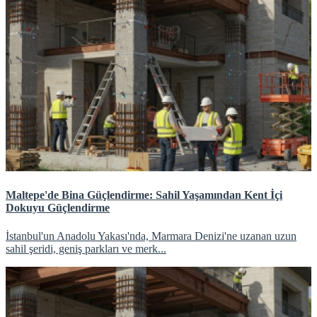
Maltepe'de Bina Güçlendirme: Sahil Yaşamından Kent İçi
Dokuyu Güçlendirme
İstanbul'un Anadolu Yakası'nda, Marmara Denizi'ne uzanan uzun
sahil şeridi, geniş parkları ve merk...