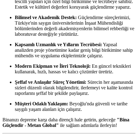
tescilli yapıları için özel bilgi birikimine ve tecrübeye sahibiz.
Estetik ve kültürel değerleri koruyarak güçlendirme yaparız.
Bilimsel ve Akademik Destek:
Güçlendirme süreçlerimizi,
Türkiye'nin saygın üniversitelerinin İnşaat Mühendisliği
bölümlerinden değerli akademisyenlerin bilimsel rehberliği ve
laboratuvar desteğiyle yürütürüz.
Kapsamlı Uzmanlık ve Yılların Tecrübesi:
Yapısal
analizden proje yönetimine kadar geniş bilgi birikimine sahip
mühendis ve uygulama ekiplerimizle çalışırız.
Modern Ekipman ve İleri Teknoloji:
En güncel teknikleri
kullanarak, hızlı, hassas ve kalıcı çözümler üretiriz.
Şeffaf ve Anlaşılır Süreç Yönetimi:
Sürecin her aşamasında
sizleri düzenli olarak bilgilendirir, ilerlemeyi ve kalite kontrol
raporlarını şeffaf bir şekilde paylaşırız.
Müşteri Odaklı Yaklaşım:
Beyoğlu'nda güvenli ve tarihe
saygılı yaşam alanları için çalışırız.
Binanızı depreme karşı daha dirençli hale getirin, geleceğe
"Bina
Güçlendir - Metan Global"
ile sağlam adımlarla ilerleyin!