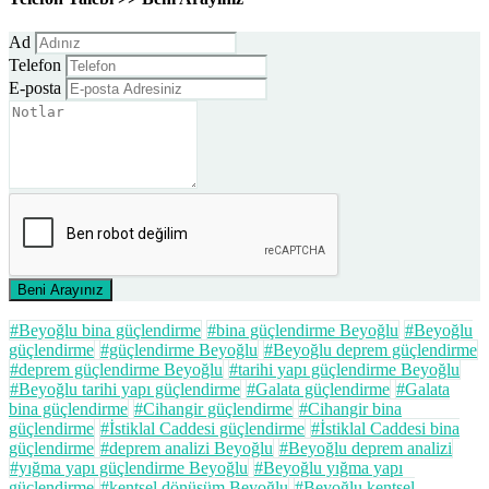
Ad
Telefon
E-posta
Beni Arayınız
#Beyoğlu bina güçlendirme
#bina güçlendirme Beyoğlu
#Beyoğlu
güçlendirme
#güçlendirme Beyoğlu
#Beyoğlu deprem güçlendirme
#deprem güçlendirme Beyoğlu
#tarihi yapı güçlendirme Beyoğlu
#Beyoğlu tarihi yapı güçlendirme
#Galata güçlendirme
#Galata
bina güçlendirme
#Cihangir güçlendirme
#Cihangir bina
güçlendirme
#İstiklal Caddesi güçlendirme
#İstiklal Caddesi bina
güçlendirme
#deprem analizi Beyoğlu
#Beyoğlu deprem analizi
#yığma yapı güçlendirme Beyoğlu
#Beyoğlu yığma yapı
güçlendirme
#kentsel dönüşüm Beyoğlu
#Beyoğlu kentsel