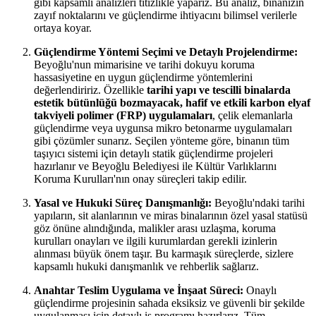
gibi kapsamlı analizleri titizlikle yaparız. Bu analiz, binanızın
zayıf noktalarını ve güçlendirme ihtiyacını bilimsel verilerle
ortaya koyar.
Güçlendirme Yöntemi Seçimi ve Detaylı Projelendirme:
Beyoğlu'nun mimarisine ve tarihi dokuyu koruma
hassasiyetine en uygun güçlendirme yöntemlerini
değerlendiririz. Özellikle
tarihi yapı ve tescilli binalarda
estetik bütünlüğü bozmayacak, hafif ve etkili karbon elyaf
takviyeli polimer (FRP) uygulamaları
, çelik elemanlarla
güçlendirme veya uygunsa mikro betonarme uygulamaları
gibi çözümler sunarız. Seçilen yönteme göre, binanın tüm
taşıyıcı sistemi için detaylı statik güçlendirme projeleri
hazırlanır ve Beyoğlu Belediyesi ile Kültür Varlıklarını
Koruma Kurulları'nın onay süreçleri takip edilir.
Yasal ve Hukuki Süreç Danışmanlığı:
Beyoğlu'ndaki tarihi
yapıların, sit alanlarının ve miras binalarının özel yasal statüsü
göz önüne alındığında, malikler arası uzlaşma, koruma
kurulları onayları ve ilgili kurumlardan gerekli izinlerin
alınması büyük önem taşır. Bu karmaşık süreçlerde, sizlere
kapsamlı hukuki danışmanlık ve rehberlik sağlarız.
Anahtar Teslim Uygulama ve İnşaat Süreci:
Onaylı
güçlendirme projesinin sahada eksiksiz ve güvenli bir şekilde
uygulanması için detaylı iş programı hazırlarız. Tüm