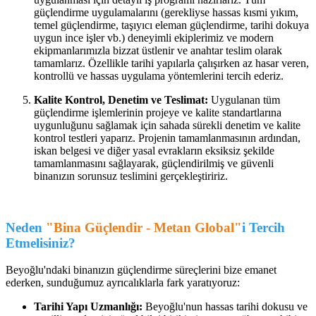
güçlendirme uygulamalarını (gerekliyse hassas kısmi yıkım,
temel güçlendirme, taşıyıcı eleman güçlendirme, tarihi dokuya
uygun ince işler vb.) deneyimli ekiplerimiz ve modern
ekipmanlarımızla bizzat üstlenir ve anahtar teslim olarak
tamamlarız. Özellikle tarihi yapılarla çalışırken az hasar veren,
kontrollü ve hassas uygulama yöntemlerini tercih ederiz.
Kalite Kontrol, Denetim ve Teslimat:
Uygulanan tüm
güçlendirme işlemlerinin projeye ve kalite standartlarına
uygunluğunu sağlamak için sahada sürekli denetim ve kalite
kontrol testleri yaparız. Projenin tamamlanmasının ardından,
iskan belgesi ve diğer yasal evrakların eksiksiz şekilde
tamamlanmasını sağlayarak, güçlendirilmiş ve güvenli
binanızın sorunsuz teslimini gerçekleştiririz.
Neden
"Bina Güçlendir - Metan Global"
i Tercih
Etmelisiniz?
Beyoğlu'ndaki binanızın güçlendirme süreçlerini bize emanet
ederken, sunduğumuz ayrıcalıklarla fark yaratıyoruz:
Tarihi Yapı Uzmanlığı:
Beyoğlu'nun hassas tarihi dokusu ve