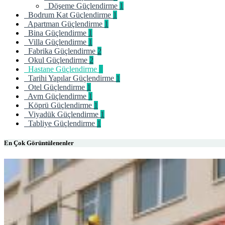
Döşeme Güçlendirme
1
Bodrum Kat Güçlendirme
1
Apartman Güçlendirme
1
Bina Güçlendirme
1
Villa Güçlendirme
1
Fabrika Güçlendirme
2
Okul Güçlendirme
2
Hastane Güçlendirme
1
Tarihi Yapılar Güçlendirme
1
Otel Güçlendirme
1
Avm Güçlendirme
1
Köprü Güçlendirme
1
Viyadük Güçlendirme
1
Tabliye Güçlendirme
1
En Çok Görüntülenenler