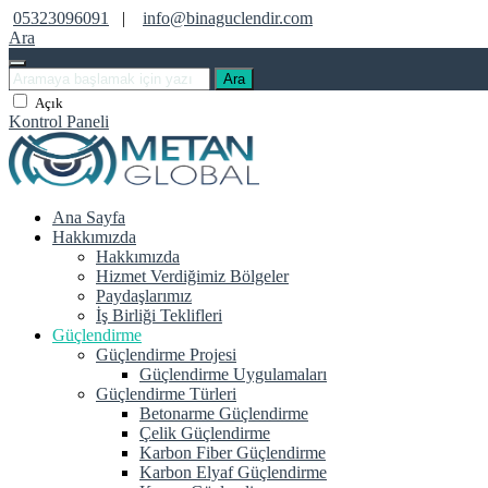
05323096091
|
info@binaguclendir.com
Ara
Ara
Açık
Kontrol Paneli
Ana Sayfa
Hakkımızda
Hakkımızda
Hizmet Verdiğimiz Bölgeler
Paydaşlarımız
İş Birliği Teklifleri
Güçlendirme
Güçlendirme Projesi
Güçlendirme Uygulamaları
Güçlendirme Türleri
Betonarme Güçlendirme
Çelik Güçlendirme
Karbon Fiber Güçlendirme
Karbon Elyaf Güçlendirme