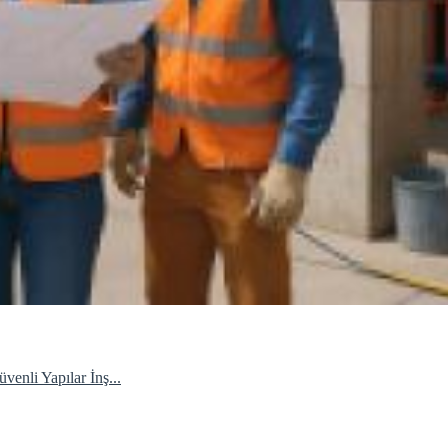
enli Yapılar İnş...