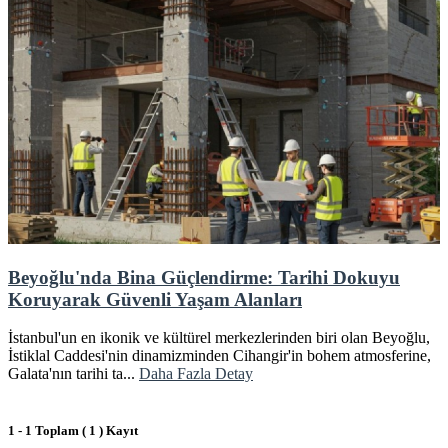
Beyoğlu'nda Bina Güçlendirme: Tarihi Dokuyu
Koruyarak Güvenli Yaşam Alanları
İstanbul'un en ikonik ve kültürel merkezlerinden biri olan Beyoğlu,
İstiklal Caddesi'nin dinamizminden Cihangir'in bohem atmosferine,
Galata'nın tarihi ta...
Daha Fazla Detay
1 - 1 Toplam ( 1 ) Kayıt