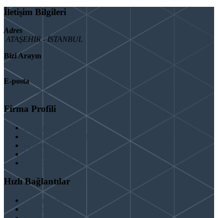
İletişim Bilgileri
Adres
ATAŞEHİR - İSTANBUL
Bizi Arayın
08503092901
E-posta
info@binaguclendir.com
Firma Profili
Hakkımızda
Hizmet Verdiğimiz Bölgeler
Paydaşlarımız
İş Birliği Teklifleri
Şartlar ve Koşullar
Hızlı Bağlantılar
Güçlendirme
Hizmetlerimiz
Kentsel Dönüşüm