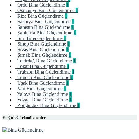
Ordu Bina Güçlendirme
1
Osmaniye Bina Güçlendirme
1
Rize Bina Güçlendirme
1
Sakarya Bina Güçlendirme
1
Samsun Bina Güçlendirme
1
Şanlıurfa Bina Güçlendirme
1
Siirt Bina Güçlendirme
1
Sinop Bina Güçlendirme
1
Sivas Bina Güçlendirme
1
Şırnak Bina Güçlendirme
1
Tekirdağ Bina Güçlendirme
1
Tokat Bina Güçlendirme
1
Trabzon Bina Güçlendirme
1
Tunceli Bina Güçlendirme
1
Uşak Bina Güçlendirme
1
Van Bina Güçlendirme
1
Yalova Bina Güçlendirme
1
Yozgat Bina Güçlendirme
1
Zonguldak Bina Güçlendirme
1
En Çok Görüntülenenler