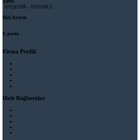
Adres
ATAŞEHİR - İSTANBUL
Bizi Arayın
08503092901
E-posta
info@binaguclendir.com
Firma Profili
Hakkımızda
Hizmet Verdiğimiz Bölgeler
Paydaşlarımız
İş Birliği Teklifleri
Şartlar ve Koşullar
Hızlı Bağlantılar
Güçlendirme
Hizmetlerimiz
Kentsel Dönüşüm
Test & Analiz & Rapor
İletişim