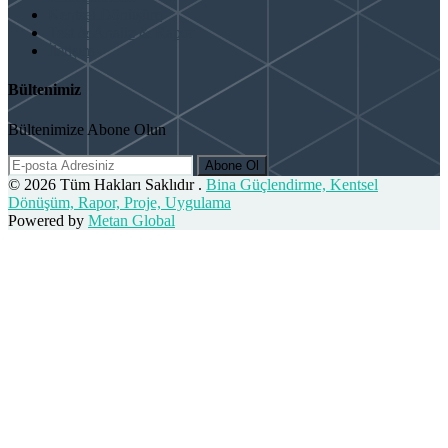
Kentsel Dönüşüm
Test & Analiz & Rapor
İletişim
Bültenimiz
Bültenimize Abone Olun
Abone Ol
© 2026 Tüm Hakları Saklıdır .
Bina Güçlendirme, Kentsel
Dönüşüm, Rapor, Proje, Uygulama
Powered by
Metan Global