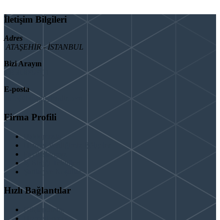
İletişim Bilgileri
Adres
ATAŞEHİR - İSTANBUL
Bizi Arayın
08503092901
E-posta
info@binaguclendir.com
Firma Profili
Hakkımızda
Hizmet Verdiğimiz Bölgeler
Paydaşlarımız
İş Birliği Teklifleri
Şartlar ve Koşullar
Hızlı Bağlantılar
Güçlendirme
Hizmetlerimiz