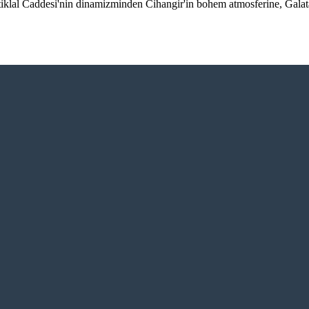
tiklal Caddesi'nin dinamizminden Cihangir'in bohem atmosferine, Galata'