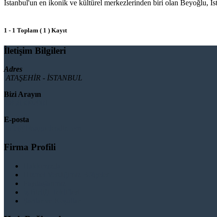
İstanbul'un en ikonik ve kültürel merkezlerinden biri olan Beyoğlu, İs
1 - 1 Toplam ( 1 ) Kayıt
İletişim Bilgileri
Adres
ATAŞEHİR - İSTANBUL
Bizi Arayın
08503092901
E-posta
info@binaguclendir.com
Firma Profili
Hakkımızda
Hizmet Verdiğimiz Bölgeler
Paydaşlarımız
İş Birliği Teklifleri
Şartlar ve Koşullar