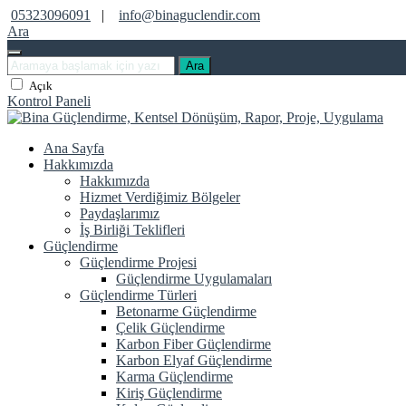
05323096091
|
info@binaguclendir.com
Ara
Ara
Açık
Kontrol Paneli
Ana Sayfa
Hakkımızda
Hakkımızda
Hizmet Verdiğimiz Bölgeler
Paydaşlarımız
İş Birliği Teklifleri
Güçlendirme
Güçlendirme Projesi
Güçlendirme Uygulamaları
Güçlendirme Türleri
Betonarme Güçlendirme
Çelik Güçlendirme
Karbon Fiber Güçlendirme
Karbon Elyaf Güçlendirme
Karma Güçlendirme
Kiriş Güçlendirme