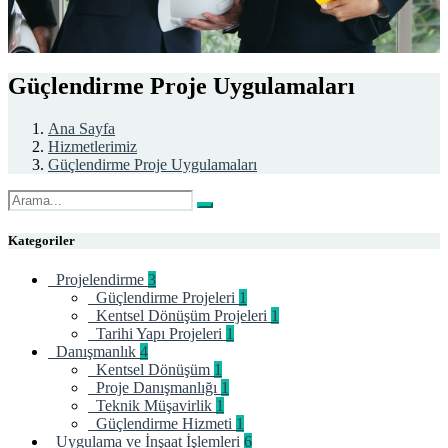
Güçlendirme Proje Uygulamaları
Ana Sayfa
Hizmetlerimiz
Güçlendirme Proje Uygulamaları
Kategoriler
Projelendirme
3
Güçlendirme Projeleri
1
Kentsel Dönüşüm Projeleri
1
Tarihi Yapı Projeleri
1
Danışmanlık
4
Kentsel Dönüşüm
1
Proje Danışmanlığı
1
Teknik Müşavirlik
1
Güçlendirme Hizmeti
1
Uygulama ve İnşaat İşlemleri
6