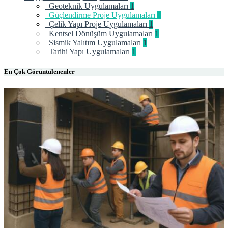
Geoteknik Uygulamaları
1
Güçlendirme Proje Uygulamaları
1
Çelik Yapı Proje Uygulamaları
1
Kentsel Dönüşüm Uygulamaları
1
Sismik Yalıtım Uygulamaları
1
Tarihi Yapı Uygulamaları
1
En Çok Görüntülenenler