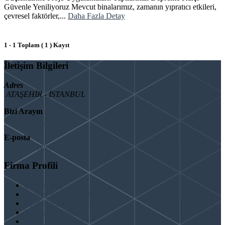
Güvenle Yeniliyoruz Mevcut binalarımız, zamanın yıpratıcı etkileri,
çevresel faktörler,...
Daha Fazla Detay
1 - 1 Toplam ( 1 ) Kayıt
İletişim Bilgileri
Adres
ATAŞEHİR - İSTANBUL
Bizi Arayın
08503092901
E-posta
info@binaguclendir.com
Firma Profili
Hakkımızda
Hizmet Verdiğimiz Bölgeler
Paydaşlarımız
İş Birliği Teklifleri
Şartlar ve Koşullar