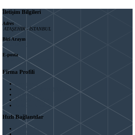
İletişim Bilgileri
Adres
ATAŞEHİR - İSTANBUL
Bizi Arayın
08503092901
E-posta
info@binaguclendir.com
Firma Profili
Hakkımızda
Hizmet Verdiğimiz Bölgeler
Paydaşlarımız
İş Birliği Teklifleri
Şartlar ve Koşullar
Hızlı Bağlantılar
Güçlendirme
Hizmetlerimiz