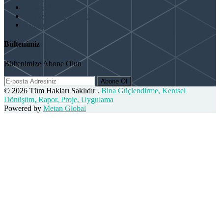
Kentsel Dönüşüm
Test & Analiz & Rapor
İletişim
Bültenimiz
Bültenimize Abone Olun
Abone Ol
© 2026 Tüm Hakları Saklıdır .
Bina Güçlendirme, Kentsel
Dönüşüm, Rapor, Proje, Uygulama
Powered by
Metan Global