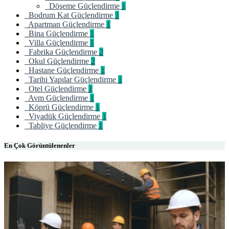
Döşeme Güçlendirme
1
Bodrum Kat Güçlendirme
1
Apartman Güçlendirme
1
Bina Güçlendirme
1
Villa Güçlendirme
1
Fabrika Güçlendirme
2
Okul Güçlendirme
2
Hastane Güçlendirme
1
Tarihi Yapılar Güçlendirme
1
Otel Güçlendirme
1
Avm Güçlendirme
1
Köprü Güçlendirme
1
Viyadük Güçlendirme
1
Tabliye Güçlendirme
1
En Çok Görüntülenenler