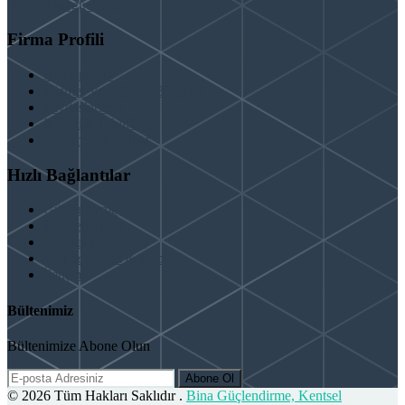
info@binaguclendir.com
Firma Profili
Hakkımızda
Hizmet Verdiğimiz Bölgeler
Paydaşlarımız
İş Birliği Teklifleri
Şartlar ve Koşullar
Hızlı Bağlantılar
Güçlendirme
Hizmetlerimiz
Kentsel Dönüşüm
Test & Analiz & Rapor
İletişim
Bültenimiz
Bültenimize Abone Olun
Abone Ol
© 2026 Tüm Hakları Saklıdır .
Bina Güçlendirme, Kentsel