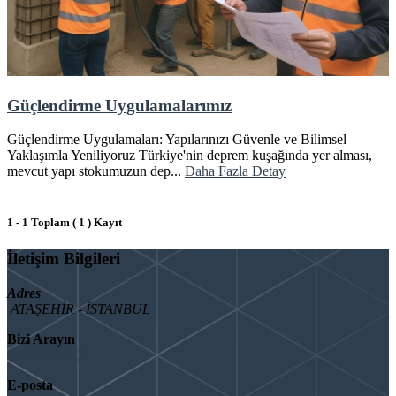
Güçlendirme Uygulamalarımız
Güçlendirme Uygulamaları: Yapılarınızı Güvenle ve Bilimsel
Yaklaşımla Yeniliyoruz Türkiye'nin deprem kuşağında yer alması,
mevcut yapı stokumuzun dep...
Daha Fazla Detay
1 - 1 Toplam ( 1 ) Kayıt
İletişim Bilgileri
Adres
ATAŞEHİR - İSTANBUL
Bizi Arayın
08503092901
E-posta