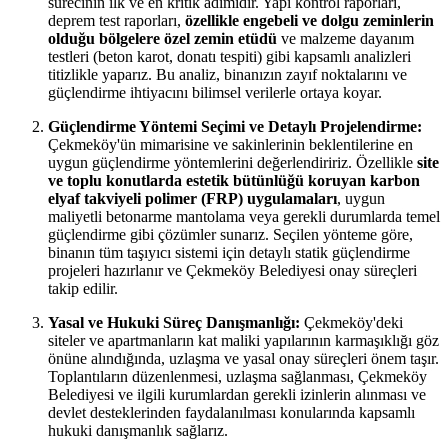
sürecinin ilk ve en kritik adımıdır. Yapı kontrol raporları,
deprem test raporları,
özellikle engebeli ve dolgu zeminlerin
olduğu bölgelere özel zemin etüdü
ve malzeme dayanım
testleri (beton karot, donatı tespiti) gibi kapsamlı analizleri
titizlikle yaparız. Bu analiz, binanızın zayıf noktalarını ve
güçlendirme ihtiyacını bilimsel verilerle ortaya koyar.
Güçlendirme Yöntemi Seçimi ve Detaylı Projelendirme:
Çekmeköy'ün mimarisine ve sakinlerinin beklentilerine en
uygun güçlendirme yöntemlerini değerlendiririz. Özellikle
site
ve toplu konutlarda estetik bütünlüğü koruyan karbon
elyaf takviyeli polimer (FRP) uygulamaları
, uygun
maliyetli betonarme mantolama veya gerekli durumlarda temel
güçlendirme gibi çözümler sunarız. Seçilen yönteme göre,
binanın tüm taşıyıcı sistemi için detaylı statik güçlendirme
projeleri hazırlanır ve Çekmeköy Belediyesi onay süreçleri
takip edilir.
Yasal ve Hukuki Süreç Danışmanlığı:
Çekmeköy'deki
siteler ve apartmanların kat maliki yapılarının karmaşıklığı göz
önüne alındığında, uzlaşma ve yasal onay süreçleri önem taşır.
Toplantıların düzenlenmesi, uzlaşma sağlanması, Çekmeköy
Belediyesi ve ilgili kurumlardan gerekli izinlerin alınması ve
devlet desteklerinden faydalanılması konularında kapsamlı
hukuki danışmanlık sağlarız.