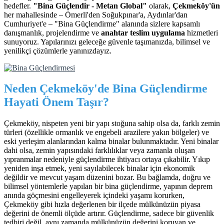
hedefler.
"Bina Güçlendir - Metan Global"
olarak,
Çekmeköy'ün
her mahallesinde – Ömerli'den Soğukpınar'a, Aydınlar'dan
Cumhuriyet'e – "Bina Güçlendirme" alanında sizlere kapsamlı
danışmanlık, projelendirme ve
anahtar teslim uygulama
hizmetleri
sunuyoruz. Yapılarınızı geleceğe güvenle taşımanızda, bilimsel ve
yenilikçi çözümlerle yanınızdayız.
Neden Çekmeköy'de Bina Güçlendirme
Hayati Önem Taşır?
Çekmeköy, nispeten yeni bir yapı stoğuna sahip olsa da, farklı zemin
türleri (özellikle ormanlık ve engebeli arazilere yakın bölgeler) ve
eski yerleşim alanlarından kalma binalar bulunmaktadır. Yeni binalar
dahi olsa, zemin yapısındaki farklılıklar veya zamanla oluşan
yıpranmalar nedeniyle güçlendirme ihtiyacı ortaya çıkabilir. Yıkıp
yeniden inşa etmek, yeni sayılabilecek binalar için ekonomik
değildir ve mevcut yaşam düzenini bozar. Bu bağlamda, doğru ve
bilimsel yöntemlerle yapılan bir bina güçlendirme, yapının deprem
anında göçmesini engelleyerek içindeki yaşamı korurken,
Çekmeköy gibi hızla değerlenen bir ilçede mülkünüzün piyasa
değerini de önemli ölçüde artırır. Güçlendirme, sadece bir güvenlik
tedbiri değil, aynı zamanda mülkünüzün değerini koruyan ve