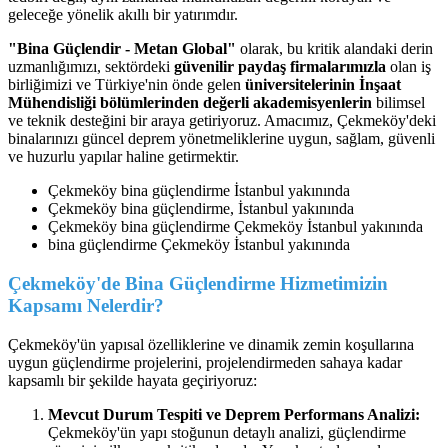
geleceğe yönelik akıllı bir yatırımdır.
"Bina Güçlendir - Metan Global"
olarak, bu kritik alandaki derin
uzmanlığımızı, sektördeki
güvenilir paydaş firmalarımızla
olan iş
birliğimizi ve Türkiye'nin önde gelen
üniversitelerinin İnşaat
Mühendisliği bölümlerinden değerli akademisyenlerin
bilimsel
ve teknik desteğini bir araya getiriyoruz. Amacımız, Çekmeköy'deki
binalarınızı güncel deprem yönetmeliklerine uygun, sağlam, güvenli
ve huzurlu yapılar haline getirmektir.
Çekmeköy bina güçlendirme İstanbul yakınında
Çekmeköy bina güçlendirme, İstanbul yakınında
Çekmeköy bina güçlendirme Çekmeköy İstanbul yakınında
bina güçlendirme Çekmeköy İstanbul yakınında
Çekmeköy'de Bina Güçlendirme Hizmetimizin
Kapsamı Nelerdir?
Çekmeköy'ün yapısal özelliklerine ve dinamik zemin koşullarına
uygun güçlendirme projelerini, projelendirmeden sahaya kadar
kapsamlı bir şekilde hayata geçiriyoruz:
Mevcut Durum Tespiti ve Deprem Performans Analizi:
Çekmeköy'ün yapı stoğunun detaylı analizi, güçlendirme