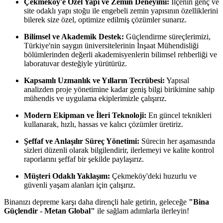
Çekmeköy'e Özel Yapı ve Zemin Deneyimi:
İlçenin genç ve
site odaklı yapı stoğu ile engebeli zemin yapısının özelliklerini
bilerek size özel, optimize edilmiş çözümler sunarız.
Bilimsel ve Akademik Destek:
Güçlendirme süreçlerimizi,
Türkiye'nin saygın üniversitelerinin İnşaat Mühendisliği
bölümlerinden değerli akademisyenlerin bilimsel rehberliği ve
laboratuvar desteğiyle yürütürüz.
Kapsamlı Uzmanlık ve Yılların Tecrübesi:
Yapısal
analizden proje yönetimine kadar geniş bilgi birikimine sahip
mühendis ve uygulama ekiplerimizle çalışırız.
Modern Ekipman ve İleri Teknoloji:
En güncel teknikleri
kullanarak, hızlı, hassas ve kalıcı çözümler üretiriz.
Şeffaf ve Anlaşılır Süreç Yönetimi:
Sürecin her aşamasında
sizleri düzenli olarak bilgilendirir, ilerlemeyi ve kalite kontrol
raporlarını şeffaf bir şekilde paylaşırız.
Müşteri Odaklı Yaklaşım:
Çekmeköy'deki huzurlu ve
güvenli yaşam alanları için çalışırız.
Binanızı depreme karşı daha dirençli hale getirin, geleceğe
"Bina
Güçlendir - Metan Global"
ile sağlam adımlarla ilerleyin!