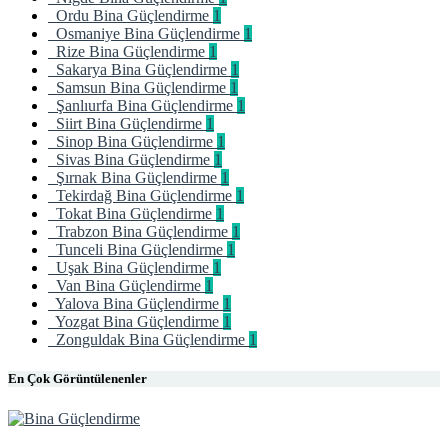
Ordu Bina Güçlendirme
1
Osmaniye Bina Güçlendirme
1
Rize Bina Güçlendirme
1
Sakarya Bina Güçlendirme
1
Samsun Bina Güçlendirme
1
Şanlıurfa Bina Güçlendirme
1
Siirt Bina Güçlendirme
1
Sinop Bina Güçlendirme
1
Sivas Bina Güçlendirme
1
Şırnak Bina Güçlendirme
1
Tekirdağ Bina Güçlendirme
1
Tokat Bina Güçlendirme
1
Trabzon Bina Güçlendirme
1
Tunceli Bina Güçlendirme
1
Uşak Bina Güçlendirme
1
Van Bina Güçlendirme
1
Yalova Bina Güçlendirme
1
Yozgat Bina Güçlendirme
1
Zonguldak Bina Güçlendirme
1
En Çok Görüntülenenler