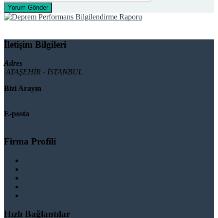
Yorum Gönder
İletişim Bilgileri
Adres
ATAŞEHİR - İSTANBUL
Bizi Arayın
08503092901
E-posta
info@binaguclendir.com
Firma Profili
Hakkımızda
Hizmet Verdiğimiz Bölgeler
Paydaşlarımız
İş Birliği Teklifleri
Şartlar ve Koşullar
Hızlı Bağlantılar