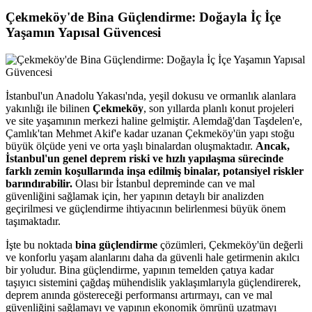
Çekmeköy'de Bina Güçlendirme: Doğayla İç İçe
Yaşamın Yapısal Güvencesi
İstanbul'un Anadolu Yakası'nda, yeşil dokusu ve ormanlık alanlara
yakınlığı ile bilinen
Çekmeköy
, son yıllarda planlı konut projeleri
ve site yaşamının merkezi haline gelmiştir. Alemdağ'dan Taşdelen'e,
Çamlık'tan Mehmet Akif'e kadar uzanan Çekmeköy'ün yapı stoğu
büyük ölçüde yeni ve orta yaşlı binalardan oluşmaktadır.
Ancak,
İstanbul'un genel deprem riski ve hızlı yapılaşma sürecinde
farklı zemin koşullarında inşa edilmiş binalar, potansiyel riskler
barındırabilir.
Olası bir İstanbul depreminde can ve mal
güvenliğini sağlamak için, her yapının detaylı bir analizden
geçirilmesi ve güçlendirme ihtiyacının belirlenmesi büyük önem
taşımaktadır.
İşte bu noktada
bina güçlendirme
çözümleri, Çekmeköy'ün değerli
ve konforlu yaşam alanlarını daha da güvenli hale getirmenin akılcı
bir yoludur. Bina güçlendirme, yapının temelden çatıya kadar
taşıyıcı sistemini çağdaş mühendislik yaklaşımlarıyla güçlendirerek,
deprem anında göstereceği performansı artırmayı, can ve mal
güvenliğini sağlamayı ve yapının ekonomik ömrünü uzatmayı