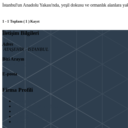
İstanbul'un Anadolu Yakası'nda, yeşil dokusu ve ormanlık alanlara yakı
1 - 1 Toplam ( 1 ) Kayıt
İletişim Bilgileri
Adres
ATAŞEHİR - İSTANBUL
Bizi Arayın
08503092901
E-posta
info@binaguclendir.com
Firma Profili
Hakkımızda
Hizmet Verdiğimiz Bölgeler
Paydaşlarımız
İş Birliği Teklifleri
Şartlar ve Koşullar