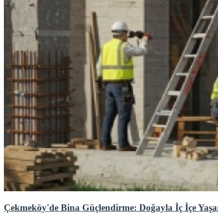
Çekmeköy'de Bina Güçlendirme: Doğayla İç İçe Yaşa