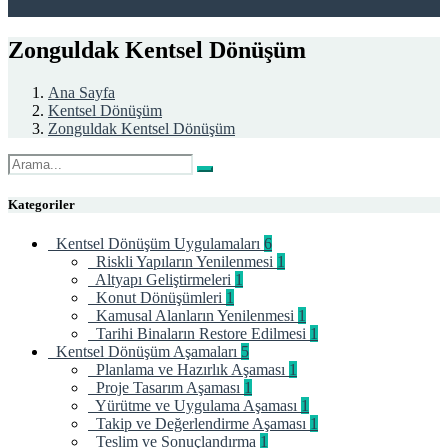
Zonguldak Kentsel Dönüşüm
Ana Sayfa
Kentsel Dönüşüm
Zonguldak Kentsel Dönüşüm
Kategoriler
Kentsel Dönüşüm Uygulamaları
6
Riskli Yapıların Yenilenmesi
1
Altyapı Geliştirmeleri
1
Konut Dönüşümleri
1
Kamusal Alanların Yenilenmesi
1
Tarihi Binaların Restore Edilmesi
1
Kentsel Dönüşüm Aşamaları
5
Planlama ve Hazırlık Aşaması
1
Proje Tasarım Aşaması
1
Yürütme ve Uygulama Aşaması
1
Takip ve Değerlendirme Aşaması
1
Teslim ve Sonuçlandırma
1