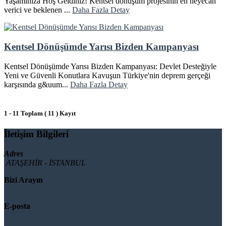
Yaşamınıza Hoş Geldiniz! Kentsel dönüşüm projesinin en heyecan
verici ve beklenen ...
Daha Fazla Detay
Kentsel Dönüşümde Yarısı Bizden Kampanyası
Kentsel Dönüşümde Yarısı Bizden Kampanyası: Devlet Desteğiyle
Yeni ve Güvenli Konutlara Kavuşun Türkiye'nin deprem gerçeği
karşısında g&uum...
Daha Fazla Detay
1 - 11 Toplam ( 11 ) Kayıt
İletişim Bilgileri
Adres
ATAŞEHİR - İSTANBUL
Bizi Arayın
08503092901
E-posta
info@binaguclendir.com