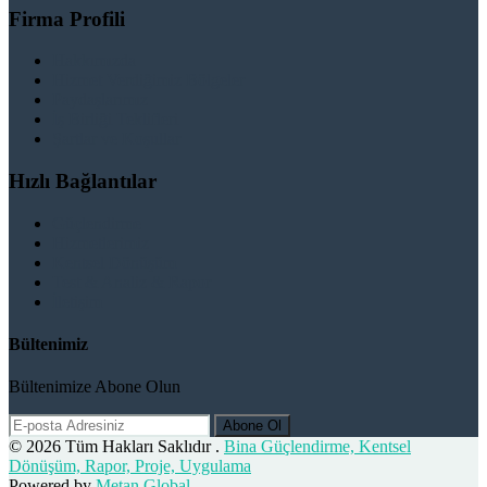
Firma Profili
Hakkımızda
Hizmet Verdiğimiz Bölgeler
Paydaşlarımız
İş Birliği Teklifleri
Şartlar ve Koşullar
Hızlı Bağlantılar
Güçlendirme
Hizmetlerimiz
Kentsel Dönüşüm
Test & Analiz & Rapor
İletişim
Bültenimiz
Bültenimize Abone Olun
Abone Ol
© 2026 Tüm Hakları Saklıdır .
Bina Güçlendirme, Kentsel
Dönüşüm, Rapor, Proje, Uygulama
Powered by
Metan Global