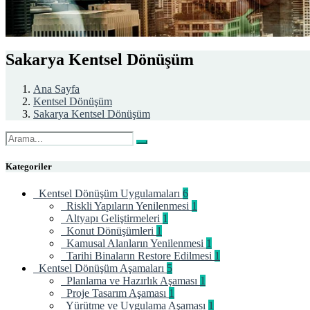
Sakarya Kentsel Dönüşüm
Ana Sayfa
Kentsel Dönüşüm
Sakarya Kentsel Dönüşüm
Kategoriler
Kentsel Dönüşüm Uygulamaları
6
Riskli Yapıların Yenilenmesi
1
Altyapı Geliştirmeleri
1
Konut Dönüşümleri
1
Kamusal Alanların Yenilenmesi
1
Tarihi Binaların Restore Edilmesi
1
Kentsel Dönüşüm Aşamaları
5
Planlama ve Hazırlık Aşaması
1
Proje Tasarım Aşaması
1
Yürütme ve Uygulama Aşaması
1