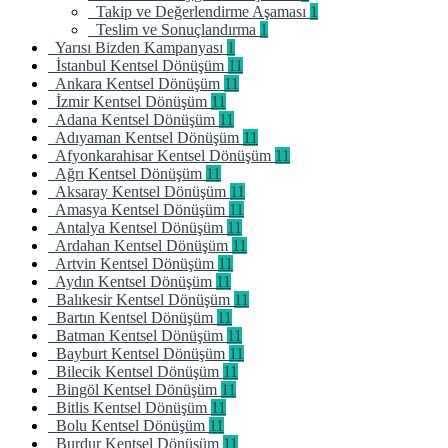
Takip ve Değerlendirme Aşaması
1
Teslim ve Sonuçlandırma
1
Yarısı Bizden Kampanyası
1
İstanbul Kentsel Dönüşüm
11
Ankara Kentsel Dönüşüm
11
İzmir Kentsel Dönüşüm
11
Adana Kentsel Dönüşüm
11
Adıyaman Kentsel Dönüşüm
11
Afyonkarahisar Kentsel Dönüşüm
11
Ağrı Kentsel Dönüşüm
11
Aksaray Kentsel Dönüşüm
11
Amasya Kentsel Dönüşüm
11
Antalya Kentsel Dönüşüm
11
Ardahan Kentsel Dönüşüm
11
Artvin Kentsel Dönüşüm
11
Aydın Kentsel Dönüşüm
11
Balıkesir Kentsel Dönüşüm
11
Bartın Kentsel Dönüşüm
11
Batman Kentsel Dönüşüm
11
Bayburt Kentsel Dönüşüm
11
Bilecik Kentsel Dönüşüm
11
Bingöl Kentsel Dönüşüm
11
Bitlis Kentsel Dönüşüm
11
Bolu Kentsel Dönüşüm
11
Burdur Kentsel Dönüşüm
11