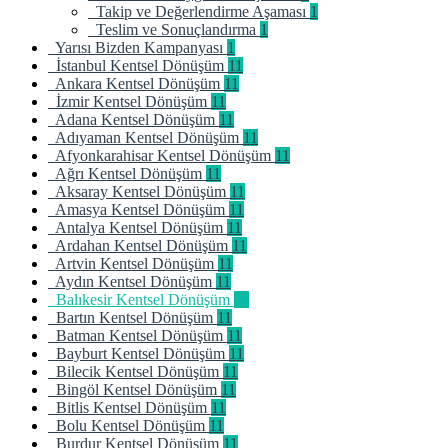
Takip ve Değerlendirme Aşaması
1
Teslim ve Sonuçlandırma
1
Yarısı Bizden Kampanyası
1
İstanbul Kentsel Dönüşüm
11
Ankara Kentsel Dönüşüm
11
İzmir Kentsel Dönüşüm
11
Adana Kentsel Dönüşüm
11
Adıyaman Kentsel Dönüşüm
11
Afyonkarahisar Kentsel Dönüşüm
11
Ağrı Kentsel Dönüşüm
11
Aksaray Kentsel Dönüşüm
11
Amasya Kentsel Dönüşüm
11
Antalya Kentsel Dönüşüm
11
Ardahan Kentsel Dönüşüm
11
Artvin Kentsel Dönüşüm
11
Aydın Kentsel Dönüşüm
11
Balıkesir Kentsel Dönüşüm
11
Bartın Kentsel Dönüşüm
11
Batman Kentsel Dönüşüm
11
Bayburt Kentsel Dönüşüm
11
Bilecik Kentsel Dönüşüm
11
Bingöl Kentsel Dönüşüm
11
Bitlis Kentsel Dönüşüm
11
Bolu Kentsel Dönüşüm
11
Burdur Kentsel Dönüşüm
11