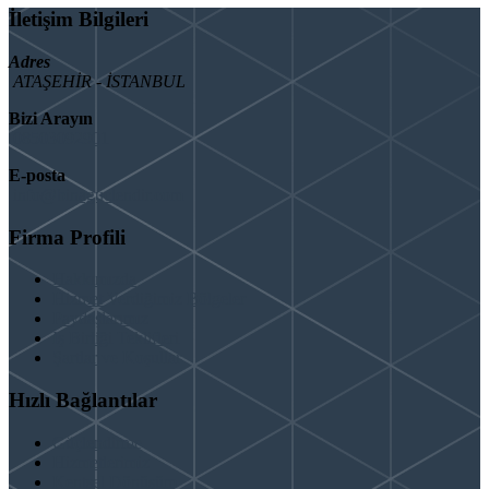
İletişim Bilgileri
Adres
ATAŞEHİR - İSTANBUL
Bizi Arayın
08503092901
E-posta
info@binaguclendir.com
Firma Profili
Hakkımızda
Hizmet Verdiğimiz Bölgeler
Paydaşlarımız
İş Birliği Teklifleri
Şartlar ve Koşullar
Hızlı Bağlantılar
Güçlendirme
Hizmetlerimiz
Kentsel Dönüşüm