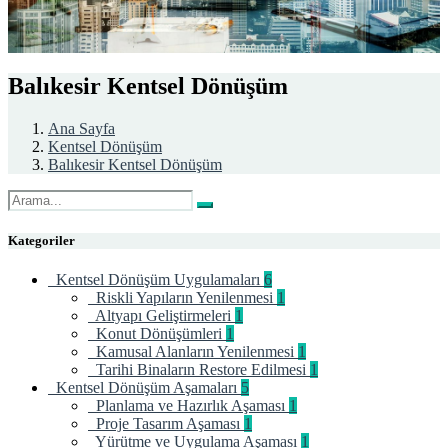
Balıkesir Kentsel Dönüşüm
Ana Sayfa
Kentsel Dönüşüm
Balıkesir Kentsel Dönüşüm
Kategoriler
Kentsel Dönüşüm Uygulamaları
6
Riskli Yapıların Yenilenmesi
1
Altyapı Geliştirmeleri
1
Konut Dönüşümleri
1
Kamusal Alanların Yenilenmesi
1
Tarihi Binaların Restore Edilmesi
1
Kentsel Dönüşüm Aşamaları
5
Planlama ve Hazırlık Aşaması
1
Proje Tasarım Aşaması
1
Yürütme ve Uygulama Aşaması
1