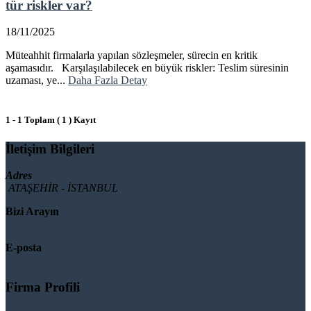
tür riskler var?
18/11/2025
Müteahhit firmalarla yapılan sözleşmeler, sürecin en kritik
aşamasıdır. Karşılaşılabilecek en büyük riskler: Teslim süresinin
uzaması, ye...
Daha Fazla Detay
1 - 1 Toplam ( 1 ) Kayıt
İletişim Bilgileri
Adres
ATAŞEHİR - İSTANBUL
Bizi Arayın
08503092901
E-posta
info@binaguclendir.com
Firma Profili