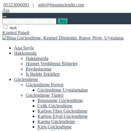
05323096091
|
info@binaguclendir.com
Ara
Ara
Açık
Kontrol Paneli
Ana Sayfa
Hakkımızda
Hakkımızda
Hizmet Verdiğimiz Bölgeler
Paydaşlarımız
İş Birliği Teklifleri
Güçlendirme
Güçlendirme Projesi
Güçlendirme Uygulamaları
Güçlendirme Türleri
Betonarme Güçlendirme
Çelik Güçlendirme
Karbon Fiber Güçlendirme
Karbon Elyaf Güçlendirme
Karma Güçlendirme
Kiriş Güçlendirme