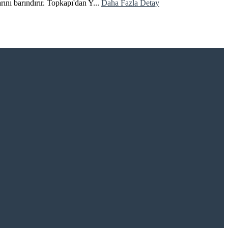
ını barındırır. Topkapı'dan Y...
Daha Fazla Detay