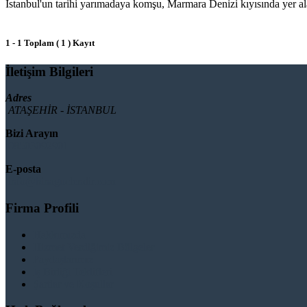
İstanbul'un tarihi yarımadaya komşu, Marmara Denizi kıyısında yer al
1 - 1 Toplam ( 1 ) Kayıt
İletişim Bilgileri
Adres
ATAŞEHİR - İSTANBUL
Bizi Arayın
08503092901
E-posta
info@binaguclendir.com
Firma Profili
Hakkımızda
Hizmet Verdiğimiz Bölgeler
Paydaşlarımız
İş Birliği Teklifleri
Şartlar ve Koşullar