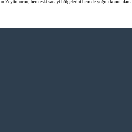
an Zeytinburnu, hem eski sanayi bölgelerini hem de yoğun konut alanlar