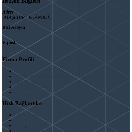
İletişim Bilgileri
Adres
ATAŞEHİR - İSTANBUL
Bizi Arayın
08503092901
E-posta
info@binaguclendir.com
Firma Profili
Hakkımızda
Hizmet Verdiğimiz Bölgeler
Paydaşlarımız
İş Birliği Teklifleri
Şartlar ve Koşullar
Hızlı Bağlantılar
Güçlendirme
Hizmetlerimiz
Kentsel Dönüşüm
Test & Analiz & Rapor