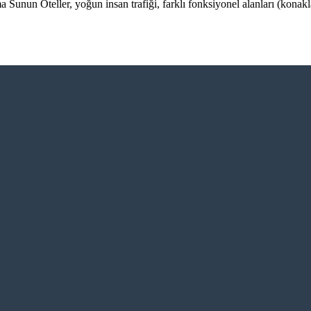
unun Oteller, yoğun insan trafiği, farklı fonksiyonel alanları (konakl