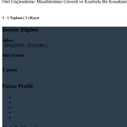
Otel Güçlendirme: Misafirlerinize Güvenli ve Konforlu Bir Konaklama S
1 - 1 Toplam ( 1 ) Kayıt
İletişim Bilgileri
Adres
ATAŞEHİR - İSTANBUL
Bizi Arayın
08503092901
E-posta
info@binaguclendir.com
Firma Profili
Hakkımızda
Hizmet Verdiğimiz Bölgeler
Paydaşlarımız
İş Birliği Teklifleri
Şartlar ve Koşullar