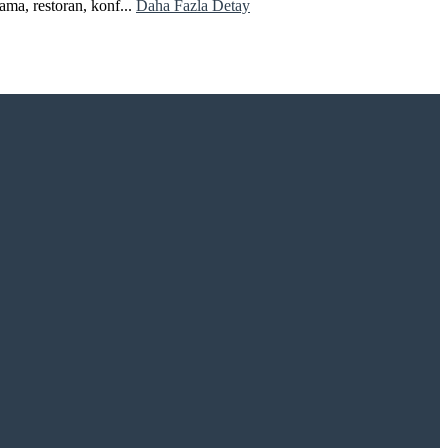
ama, restoran, konf...
Daha Fazla Detay