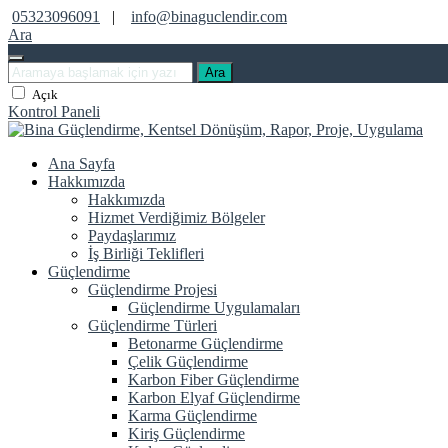
05323096091
|
info@binaguclendir.com
Ara
Ara
Açık
Kontrol Paneli
Ana Sayfa
Hakkımızda
Hakkımızda
Hizmet Verdiğimiz Bölgeler
Paydaşlarımız
İş Birliği Teklifleri
Güçlendirme
Güçlendirme Projesi
Güçlendirme Uygulamaları
Güçlendirme Türleri
Betonarme Güçlendirme
Çelik Güçlendirme
Karbon Fiber Güçlendirme
Karbon Elyaf Güçlendirme
Karma Güçlendirme
Kiriş Güçlendirme