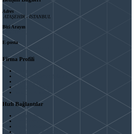
Adres
ATAŞEHİR - İSTANBUL
Bizi Arayın
08503092901
E-posta
info@binaguclendir.com
Firma Profili
Hakkımızda
Hizmet Verdiğimiz Bölgeler
Paydaşlarımız
İş Birliği Teklifleri
Şartlar ve Koşullar
Hızlı Bağlantılar
Güçlendirme
Hizmetlerimiz
Kentsel Dönüşüm
Test & Analiz & Rapor