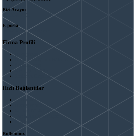
Bizi Arayın
08503092901
E-posta
info@binaguclendir.com
Firma Profili
Hakkımızda
Hizmet Verdiğimiz Bölgeler
Paydaşlarımız
İş Birliği Teklifleri
Şartlar ve Koşullar
Hızlı Bağlantılar
Güçlendirme
Hizmetlerimiz
Kentsel Dönüşüm
Test & Analiz & Rapor
İletişim
Bültenimiz