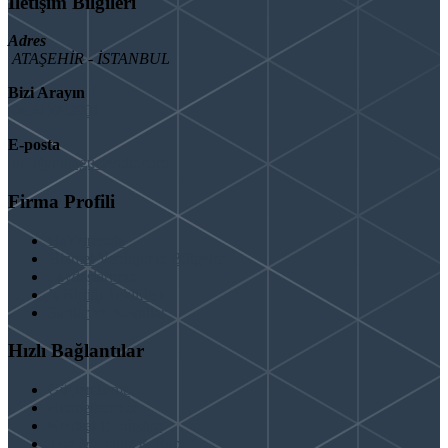
İletişim Bilgileri
Adres
ATAŞEHİR - İSTANBUL
Bizi Arayın
08503092901
E-posta
info@binaguclendir.com
Firma Profili
Hakkımızda
Hizmet Verdiğimiz Bölgeler
Paydaşlarımız
İş Birliği Teklifleri
Şartlar ve Koşullar
Hızlı Bağlantılar
Güçlendirme
Hizmetlerimiz
Kentsel Dönüşüm
Test & Analiz & Rapor