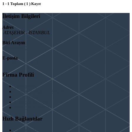
1 - 1 Toplam ( 1 ) Kayıt
İletişim Bilgileri
Adres
ATAŞEHİR - İSTANBUL
Bizi Arayın
08503092901
E-posta
info@binaguclendir.com
Firma Profili
Hakkımızda
Hizmet Verdiğimiz Bölgeler
Paydaşlarımız
İş Birliği Teklifleri
Şartlar ve Koşullar
Hızlı Bağlantılar
Güçlendirme