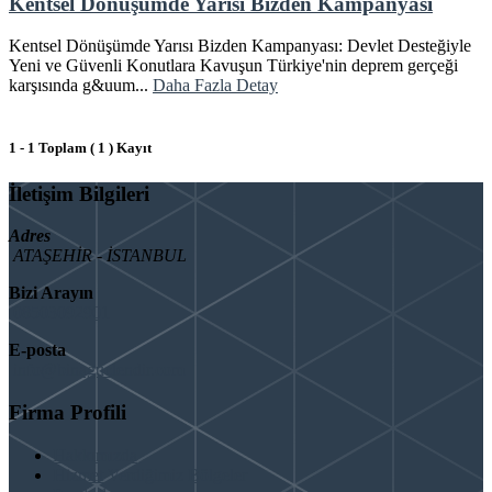
Kentsel Dönüşümde Yarısı Bizden Kampanyası
Kentsel Dönüşümde Yarısı Bizden Kampanyası: Devlet Desteğiyle
Yeni ve Güvenli Konutlara Kavuşun Türkiye'nin deprem gerçeği
karşısında g&uum...
Daha Fazla Detay
1 - 1 Toplam ( 1 ) Kayıt
İletişim Bilgileri
Adres
ATAŞEHİR - İSTANBUL
Bizi Arayın
08503092901
E-posta
info@binaguclendir.com
Firma Profili
Hakkımızda
Hizmet Verdiğimiz Bölgeler