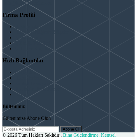
info@binaguclendir.com
Firma Profili
Hakkımızda
Hizmet Verdiğimiz Bölgeler
Paydaşlarımız
İş Birliği Teklifleri
Şartlar ve Koşullar
Hızlı Bağlantılar
Güçlendirme
Hizmetlerimiz
Kentsel Dönüşüm
Test & Analiz & Rapor
İletişim
Bültenimiz
Bültenimize Abone Olun
Abone Ol
© 2026 Tüm Hakları Saklıdır .
Bina Güçlendirme, Kentsel