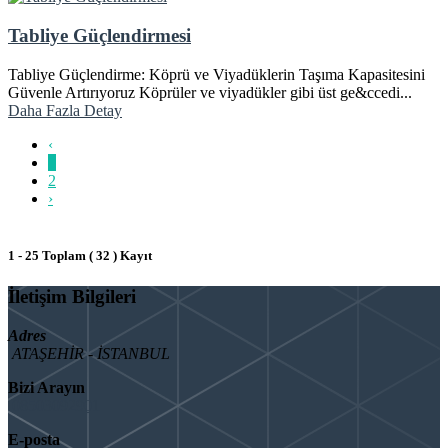
Tabliye Güçlendirmesi
Tabliye Güçlendirme: Köprü ve Viyadüklerin Taşıma Kapasitesini
Güvenle Artırıyoruz Köprüler ve viyadükler gibi üst ge&ccedi...
Daha Fazla Detay
‹
1
2
›
1 - 25 Toplam ( 32 ) Kayıt
İletişim Bilgileri
Adres
ATAŞEHİR - İSTANBUL
Bizi Arayın
08503092901
E-posta