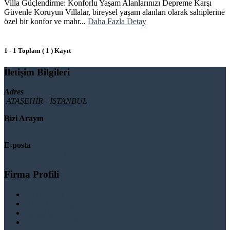
Villa Güçlendirme: Konforlu Yaşam Alanlarınızı Depreme Karşı
Güvenle Koruyun Villalar, bireysel yaşam alanları olarak sahiplerine
özel bir konfor ve mahr...
Daha Fazla Detay
1 - 1 Toplam ( 1 ) Kayıt
İletişim Bilgileri
Adres
ATAŞEHİR - İSTANBUL
Bizi Arayın
08503092901
E-posta
info@binaguclendir.com
Firma Profili
Hakkımızda
Hizmet Verdiğimiz Bölgeler
Paydaşlarımız
İş Birliği Teklifleri