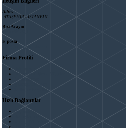
İletişim Bilgileri
Adres
ATAŞEHİR - İSTANBUL
Bizi Arayın
08503092901
E-posta
info@binaguclendir.com
Firma Profili
Hakkımızda
Hizmet Verdiğimiz Bölgeler
Paydaşlarımız
İş Birliği Teklifleri
Şartlar ve Koşullar
Hızlı Bağlantılar
Güçlendirme
Hizmetlerimiz
Kentsel Dönüşüm
Test & Analiz & Rapor