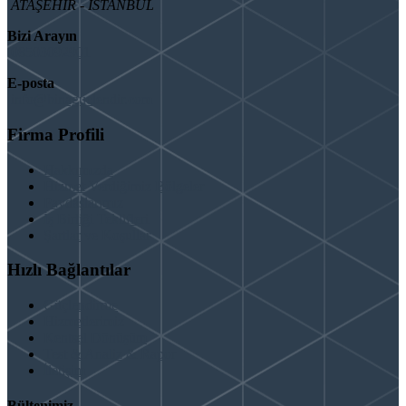
ATAŞEHİR - İSTANBUL
Bizi Arayın
08503092901
E-posta
info@binaguclendir.com
Firma Profili
Hakkımızda
Hizmet Verdiğimiz Bölgeler
Paydaşlarımız
İş Birliği Teklifleri
Şartlar ve Koşullar
Hızlı Bağlantılar
Güçlendirme
Hizmetlerimiz
Kentsel Dönüşüm
Test & Analiz & Rapor
İletişim
Bültenimiz