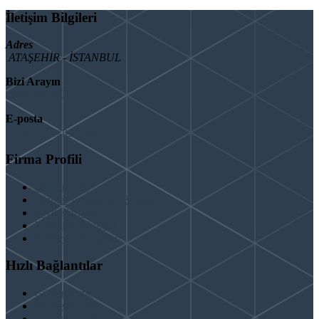
İletişim Bilgileri
Adres
ATAŞEHİR - İSTANBUL
Bizi Arayın
08503092901
E-posta
info@binaguclendir.com
Firma Profili
Hakkımızda
Hizmet Verdiğimiz Bölgeler
Paydaşlarımız
İş Birliği Teklifleri
Şartlar ve Koşullar
Hızlı Bağlantılar
Güçlendirme
Hizmetlerimiz
Kentsel Dönüşüm