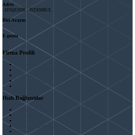
Adres
ATAŞEHİR - İSTANBUL
Bizi Arayın
08503092901
E-posta
info@binaguclendir.com
Firma Profili
Hakkımızda
Hizmet Verdiğimiz Bölgeler
Paydaşlarımız
İş Birliği Teklifleri
Şartlar ve Koşullar
Hızlı Bağlantılar
Güçlendirme
Hizmetlerimiz
Kentsel Dönüşüm
Test & Analiz & Rapor
İletişim