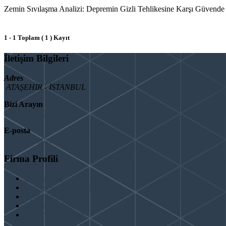
Zemin Sıvılaşma Analizi: Depremin Gizli Tehlikesine Karşı Güvende Olu
1 - 1 Toplam ( 1 ) Kayıt
İletişim Bilgileri
Adres
ATAŞEHİR - İSTANBUL
Bizi Arayın
08503092901
E-posta
info@binaguclendir.com
Firma Profili
Hakkımızda
Hizmet Verdiğimiz Bölgeler
Paydaşlarımız
İş Birliği Teklifleri
Şartlar ve Koşullar