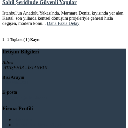
Sahil Şeridinde Güvenli Yapılar
İstanbul'un Anadolu Yakası'nda, Marmara Denizi kıyısında yer alan
Kartal, son yıllarda kentsel dönüşüm projeleriyle çehresi hızla
değişen, modern konu...
Daha Fazla Detay
1 - 1 Toplam ( 1 ) Kayıt
İletişim Bilgileri
Adres
ATAŞEHİR - İSTANBUL
Bizi Arayın
08503092901
E-posta
info@binaguclendir.com
Firma Profili
Hakkımızda
Hizmet Verdiğimiz Bölgeler