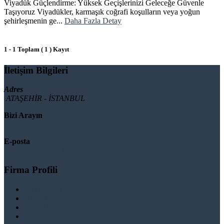
Viyadük Güçlendirme: Yüksek Geçişlerinizi Geleceğe Güvenle
Taşıyoruz Viyadükler, karmaşık coğrafi koşulların veya yoğun
şehirleşmenin ge...
Daha Fazla Detay
1 - 1 Toplam ( 1 ) Kayıt
İletişim Bilgileri
Adres
ATAŞEHİR - İSTANBUL
Bizi Arayın
08503092901
E-posta
info@binaguclendir.com
Firma Profili
Hakkımızda
Hizmet Verdiğimiz Bölgeler
Paydaşlarımız
İş Birliği Teklifleri