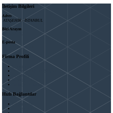
İletişim Bilgileri
Adres
ATAŞEHİR - İSTANBUL
Bizi Arayın
08503092901
E-posta
info@binaguclendir.com
Firma Profili
Hakkımızda
Hizmet Verdiğimiz Bölgeler
Paydaşlarımız
İş Birliği Teklifleri
Şartlar ve Koşullar
Hızlı Bağlantılar
Güçlendirme
Hizmetlerimiz
Kentsel Dönüşüm