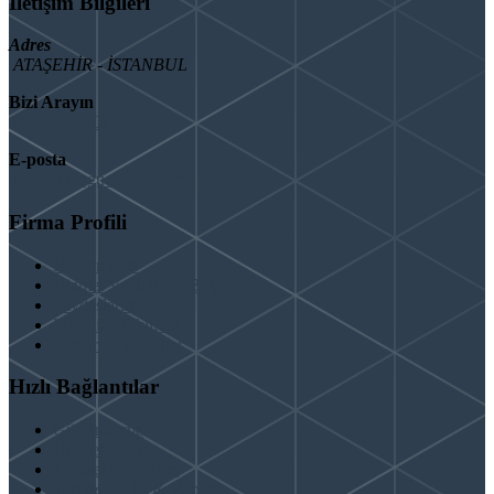
İletişim Bilgileri
Adres
ATAŞEHİR - İSTANBUL
Bizi Arayın
08503092901
E-posta
info@binaguclendir.com
Firma Profili
Hakkımızda
Hizmet Verdiğimiz Bölgeler
Paydaşlarımız
İş Birliği Teklifleri
Şartlar ve Koşullar
Hızlı Bağlantılar
Güçlendirme
Hizmetlerimiz
Kentsel Dönüşüm
Test & Analiz & Rapor