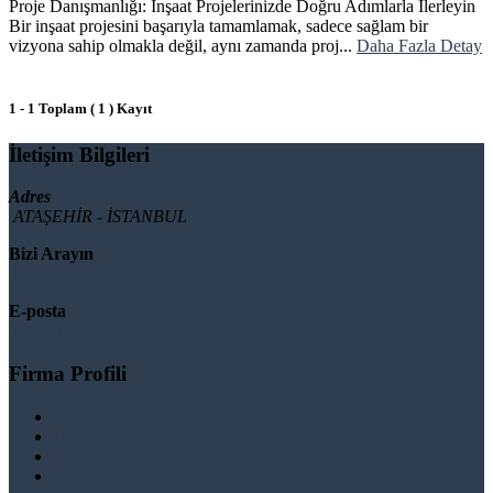
Proje Danışmanlığı: İnşaat Projelerinizde Doğru Adımlarla İlerleyin
Bir inşaat projesini başarıyla tamamlamak, sadece sağlam bir
vizyona sahip olmakla değil, aynı zamanda proj...
Daha Fazla Detay
1 - 1 Toplam ( 1 ) Kayıt
İletişim Bilgileri
Adres
ATAŞEHİR - İSTANBUL
Bizi Arayın
08503092901
E-posta
info@binaguclendir.com
Firma Profili
Hakkımızda
Hizmet Verdiğimiz Bölgeler
Paydaşlarımız
İş Birliği Teklifleri