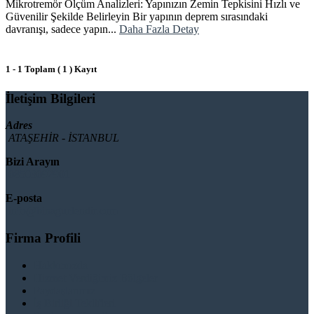
Mikrotremör Ölçüm Analizleri: Yapınızın Zemin Tepkisini Hızlı ve
Güvenilir Şekilde Belirleyin Bir yapının deprem sırasındaki
davranışı, sadece yapın...
Daha Fazla Detay
1 - 1 Toplam ( 1 ) Kayıt
İletişim Bilgileri
Adres
ATAŞEHİR - İSTANBUL
Bizi Arayın
08503092901
E-posta
info@binaguclendir.com
Firma Profili
Hakkımızda
Hizmet Verdiğimiz Bölgeler
Paydaşlarımız
İş Birliği Teklifleri