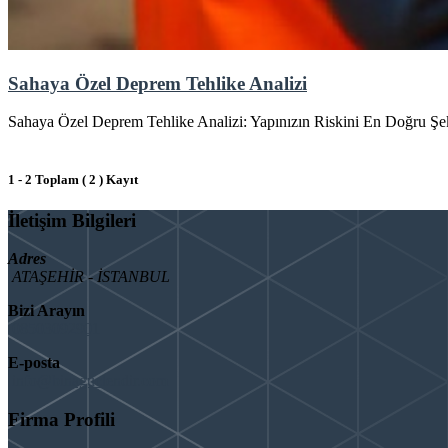
Sahaya Özel Deprem Tehlike Analizi
Sahaya Özel Deprem Tehlike Analizi: Yapınızın Riskini En Doğru Şeki
1 - 2 Toplam ( 2 ) Kayıt
İletişim Bilgileri
Adres
ATAŞEHİR - İSTANBUL
Bizi Arayın
08503092901
E-posta
info@binaguclendir.com
Firma Profili