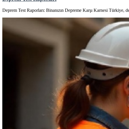
Deprem Test Raporları: Binanızın Depreme Karşı Karnesi Türkiye, depr