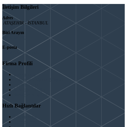
İletişim Bilgileri
Adres
ATAŞEHİR - İSTANBUL
Bizi Arayın
08503092901
E-posta
info@binaguclendir.com
Firma Profili
Hakkımızda
Hizmet Verdiğimiz Bölgeler
Paydaşlarımız
İş Birliği Teklifleri
Şartlar ve Koşullar
Hızlı Bağlantılar
Güçlendirme
Hizmetlerimiz
Kentsel Dönüşüm