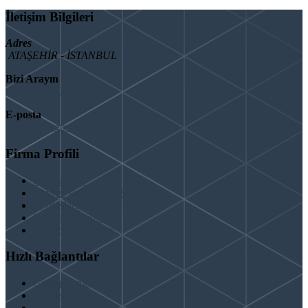
İletişim Bilgileri
Adres
ATAŞEHİR - İSTANBUL
Bizi Arayın
08503092901
E-posta
info@binaguclendir.com
Firma Profili
Hakkımızda
Hizmet Verdiğimiz Bölgeler
Paydaşlarımız
İş Birliği Teklifleri
Şartlar ve Koşullar
Hızlı Bağlantılar
Güçlendirme
Hizmetlerimiz
Kentsel Dönüşüm