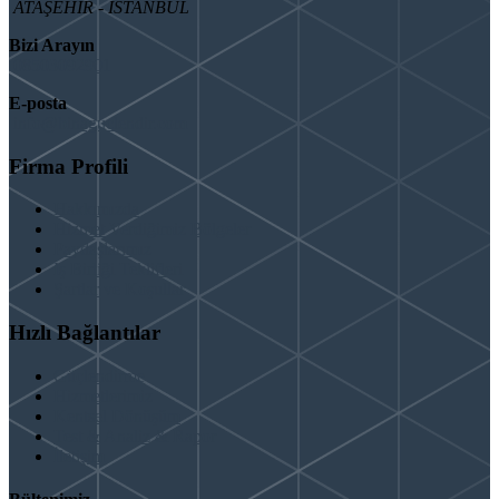
ATAŞEHİR - İSTANBUL
Bizi Arayın
08503092901
E-posta
info@binaguclendir.com
Firma Profili
Hakkımızda
Hizmet Verdiğimiz Bölgeler
Paydaşlarımız
İş Birliği Teklifleri
Şartlar ve Koşullar
Hızlı Bağlantılar
Güçlendirme
Hizmetlerimiz
Kentsel Dönüşüm
Test & Analiz & Rapor
İletişim