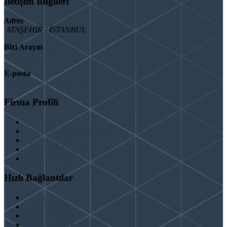
İletişim Bilgileri
Adres
ATAŞEHİR - İSTANBUL
Bizi Arayın
08503092901
E-posta
info@binaguclendir.com
Firma Profili
Hakkımızda
Hizmet Verdiğimiz Bölgeler
Paydaşlarımız
İş Birliği Teklifleri
Şartlar ve Koşullar
Hızlı Bağlantılar
Güçlendirme
Hizmetlerimiz
Kentsel Dönüşüm
Test & Analiz & Rapor