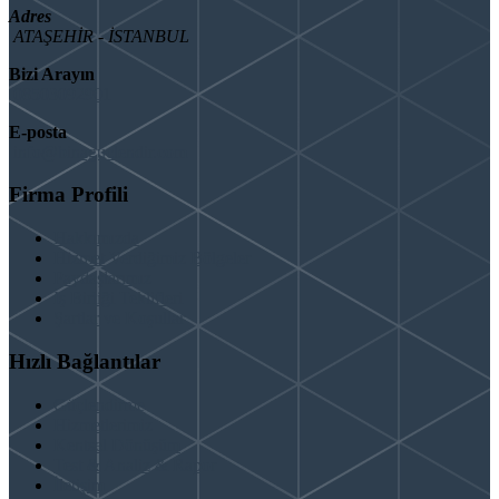
Adres
ATAŞEHİR - İSTANBUL
Bizi Arayın
08503092901
E-posta
info@binaguclendir.com
Firma Profili
Hakkımızda
Hizmet Verdiğimiz Bölgeler
Paydaşlarımız
İş Birliği Teklifleri
Şartlar ve Koşullar
Hızlı Bağlantılar
Güçlendirme
Hizmetlerimiz
Kentsel Dönüşüm
Test & Analiz & Rapor
İletişim