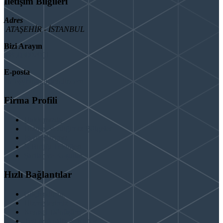
İletişim Bilgileri
Adres
ATAŞEHİR - İSTANBUL
Bizi Arayın
08503092901
E-posta
info@binaguclendir.com
Firma Profili
Hakkımızda
Hizmet Verdiğimiz Bölgeler
Paydaşlarımız
İş Birliği Teklifleri
Şartlar ve Koşullar
Hızlı Bağlantılar
Güçlendirme
Hizmetlerimiz
Kentsel Dönüşüm
Test & Analiz & Rapor