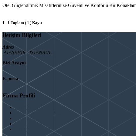
Otel Güçlendirme: Misafirlerinize Güvenli ve Konforlu Bir Konaklama S
1 - 1 Toplam ( 1 ) Kayıt
İletişim Bilgileri
Adres
ATAŞEHİR - İSTANBUL
Bizi Arayın
08503092901
E-posta
info@binaguclendir.com
Firma Profili
Hakkımızda
Hizmet Verdiğimiz Bölgeler
Paydaşlarımız
İş Birliği Teklifleri
Şartlar ve Koşullar