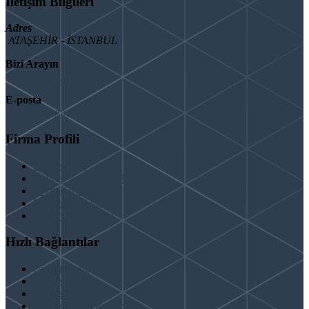
İletişim Bilgileri
Adres
ATAŞEHİR - İSTANBUL
Bizi Arayın
08503092901
E-posta
info@binaguclendir.com
Firma Profili
Hakkımızda
Hizmet Verdiğimiz Bölgeler
Paydaşlarımız
İş Birliği Teklifleri
Şartlar ve Koşullar
Hızlı Bağlantılar
Güçlendirme
Hizmetlerimiz
Kentsel Dönüşüm
Test & Analiz & Rapor