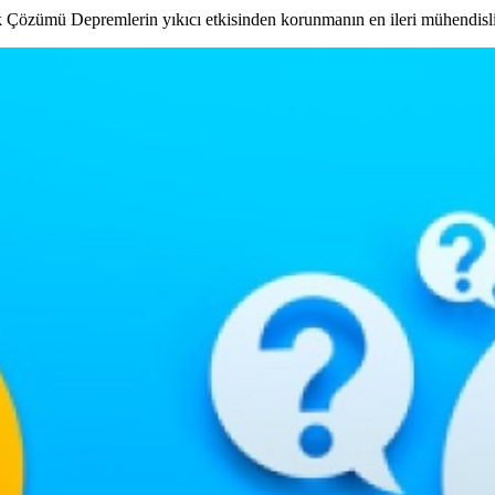
Çözümü Depremlerin yıkıcı etkisinden korunmanın en ileri mühendisli