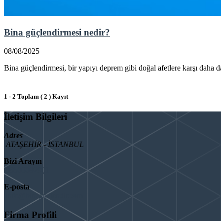
Bina güçlendirmesi nedir?
08/08/2025
Bina güçlendirmesi, bir yapıyı deprem gibi doğal afetlere karşı daha day
1 - 2 Toplam ( 2 ) Kayıt
İletişim Bilgileri
Adres
ATAŞEHİR - İSTANBUL
Bizi Arayın
08503092901
E-posta
info@binaguclendir.com
Firma Profili