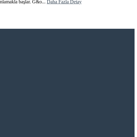
anlamakla başlar. G&o...
Daha Fazla Detay