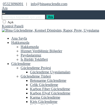
05323096091
|
info@binaguclendir.com
Ara
Ara
Açık
Kontrol Paneli
Ana Sayfa
Hakkımızda
Hakkımızda
Hizmet Verdiğimiz Bölgeler
Paydaşlarımız
İş Birliği Teklifleri
Güçlendirme
Güçlendirme Projesi
Güçlendirme Uygulamaları
Güçlendirme Türleri
Betonarme Güçlendirme
Çelik Güçlendirme
Karbon Fiber Güçlendirme
Karbon Elyaf Güçlendirme
Karma Güçlendirme
Kiriş Güçlendirme