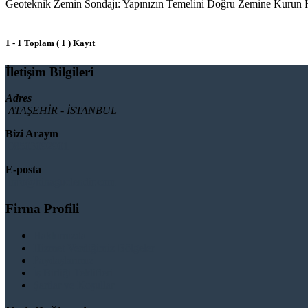
Geoteknik Zemin Sondajı: Yapınızın Temelini Doğru Zemine Kurun Her
1 - 1 Toplam ( 1 ) Kayıt
İletişim Bilgileri
Adres
ATAŞEHİR - İSTANBUL
Bizi Arayın
08503092901
E-posta
info@binaguclendir.com
Firma Profili
Hakkımızda
Hizmet Verdiğimiz Bölgeler
Paydaşlarımız
İş Birliği Teklifleri
Şartlar ve Koşullar