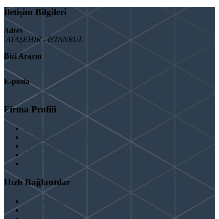
İletişim Bilgileri
Adres
ATAŞEHİR - İSTANBUL
Bizi Arayın
08503092901
E-posta
info@binaguclendir.com
Firma Profili
Hakkımızda
Hizmet Verdiğimiz Bölgeler
Paydaşlarımız
İş Birliği Teklifleri
Şartlar ve Koşullar
Hızlı Bağlantılar
Güçlendirme
Hizmetlerimiz
Kentsel Dönüşüm