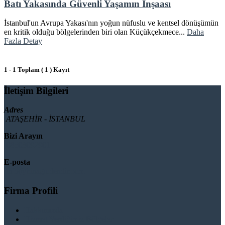
Batı Yakasında Güvenli Yaşamın İnşaası
İstanbul'un Avrupa Yakası'nın yoğun nüfuslu ve kentsel dönüşümün
en kritik olduğu bölgelerinden biri olan Küçükçekmece...
Daha
Fazla Detay
1 - 1 Toplam ( 1 ) Kayıt
İletişim Bilgileri
Adres
ATAŞEHİR - İSTANBUL
Bizi Arayın
08503092901
E-posta
info@binaguclendir.com
Firma Profili
Hakkımızda
Hizmet Verdiğimiz Bölgeler