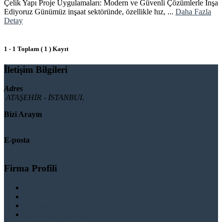
Çelik Yapı Proje Uygulamaları: Modern ve Güvenli Çözümlerle İnşa
Ediyoruz Günümüz inşaat sektöründe, özellikle hız, ...
Daha Fazla
Detay
1 - 1 Toplam ( 1 ) Kayıt
İletişim Bilgileri
Adres
ATAŞEHİR - İSTANBUL
Bizi Arayın
08503092901
E-posta
info@binaguclendir.com
Firma Profili
Hakkımızda
Hizmet Verdiğimiz Bölgeler
Paydaşlarımız
İş Birliği Teklifleri